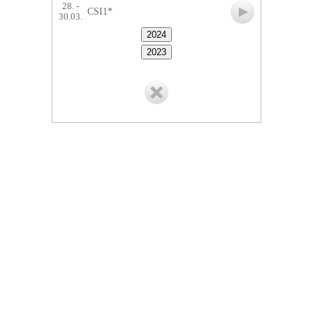
28. -
CSI1*
30.03.