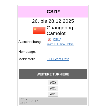
CSI1*
26. bis 28.12.2025
Guangdong -
Camelot
CSI1*
Ausschreibung:
more FEI Show Details
Homepage:
- - -
Meldestelle:
FEI Event Data
WEITERE TURNIERE
26. -
CSI1*
28.12.